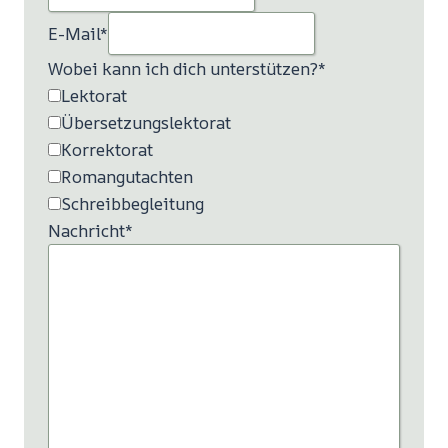
E-Mail
*
Wobei kann ich dich unterstützen?
*
Lektorat
Übersetzungslektorat
Korrektorat
Romangutachten
Schreibbegleitung
Nachricht
*