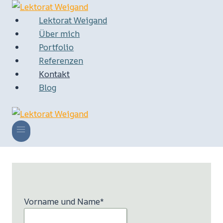
Zum
Inhalt
Lektorat Weigand
springen
Über mich
Portfolio
Referenzen
Kontakt
Blog
Vorname und Name
*